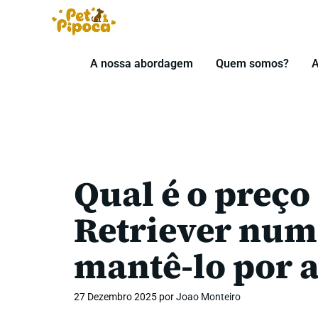
Saltar
para
o
A nossa abordagem
Quem somos?
A
conteúdo
Qual é o preç
Retriever num
mantê-lo por 
27 Dezembro 2025
por
Joao Monteiro