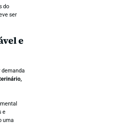
s do
eve ser
vel e
ver demanda
erinário,
amental
s e
do uma