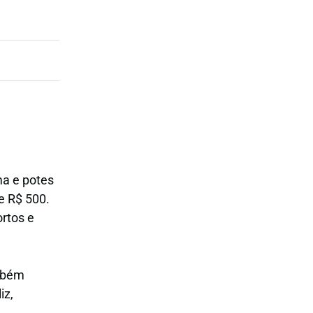
ma e potes
e R$ 500.
ortos e
ambém
iz,