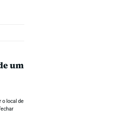
 de um
 o local de
fechar