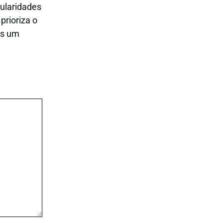
ularidades
rioriza o
as um