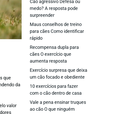
Cão agressivo Defesa ou
medo? A resposta pode
surpreender
Maus conselhos de treino
para cães Como identificar
rápido
Recompensa dupla para
cães O exercício que
aumenta resposta
Exercício surpresa que deixa
um cão focado e obediente
is que
endendo da
10 exercícios para fazer
com o cão dentro de casa
Vale a pena ensinar truques
lo valor
ao cão O que ninguém
adores